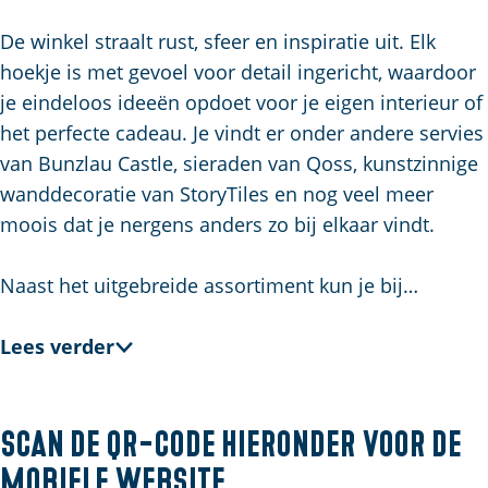
u
g
t
p
i
e
s
a
De winkel straalt rust, sfeer en inspiratie uit. Elk
d
c
g
hoekje is met gevoel voor detail ingericht, waardoor
i
h
e
je eindeloos ideeën opdoet voor je eigen interieur of
g
e
het perfecte cadeau. Je vindt er onder andere servies
e
n
van Bunzlau Castle, sieraden van Qoss, kunstzinnige
t
S
wanddecoratie van StoryTiles en nog veel meer
a
e
moois dat je nergens anders zo bij elkaar vindt.
a
i
l
t
Naast het uitgebreide assortiment kun je bij…
:
e
N
Lees verder
e
d
e
Scan de QR-code hieronder voor de
r
mobiele website