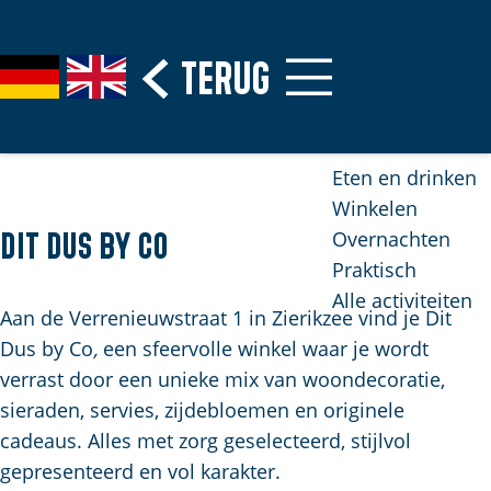
Erfgoed &
Musea
G
Terug
S
G
G
Stranden
a
e
e
o
Natuurgebi
n
l
h
t
a
e
e
o
Eten en drinken
a
c
n
t
Winkelen
r
t
S
h
Overnachten
Dit Dus by Co
d
e
i
e
Praktisch
e
e
e
E
Alle activiteiten
h
r
z
n
Aan de Verrenieuwstraat 1 in Zierikzee vind je Dit
o
t
u
g
Dus by Co
,
een sfeervolle winkel waar je wordt
m
a
r
l
verrast door een unieke mix van woondecoratie,
e
a
d
i
sieraden, servies, zijdebloemen en originele
p
l
e
s
cadeaus. Alles met zorg geselecteerd, stijlvol
H
a
u
h
gepresenteerd en vol karakter.