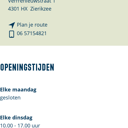
Verrrenieuwstraat 1
4301 HX
Zierikzee
n
Plan je route
a
D
06 57154821
a
i
r
t
D
D
i
u
Openingstijden
t
s
D
b
u
y
Elke maandag
s
C
gesloten
b
o
y
Elke dinsdag
C
10.00 - 17.00 uur