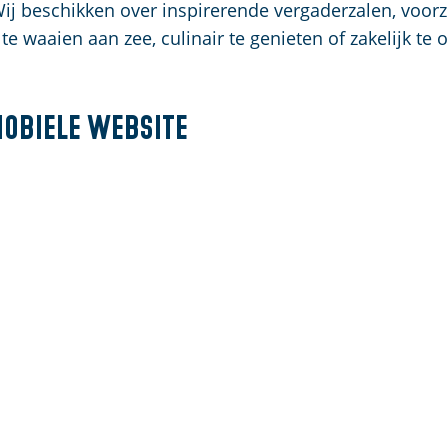
u
t
ij beschikken over inspirerende vergaderzalen, voorz
i
s
e waaien aan zee, culinair te genieten of zakelijk t
d
c
i
h
g
e
mobiele website
e
n
t
S
a
e
a
i
l
t
:
e
N
e
d
e
r