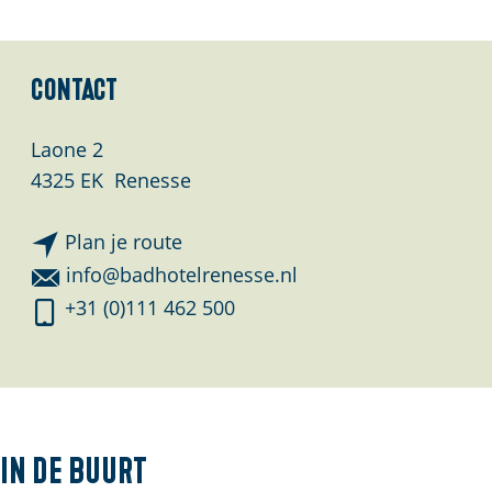
Contact
Laone 2
4325 EK
Renesse
n
Plan je route
a
n
info@badhotelrenesse.nl
a
a
B
+31 (0)111 462 500
r
a
a
B
r
d
a
B
h
d
a
o
h
d
t
In de buurt
o
h
e