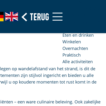
Fietsen
Erfgoed & Musea
Terug
G
Stranden
o
Natuurgebieden
t
o
Eten en drinken
t
Winkelen
h
Overnachten
e
Praktisch
E
Alle activiteiten
n
egen op wandelafstand van het strand, is dit de
g
menten zijn stijlvol ingericht en bieden u alle
l
rwijl u op koudere momenten tot rust komt in de
i
s
h
iënten – een ware culinaire beleving. Ook zakelijke