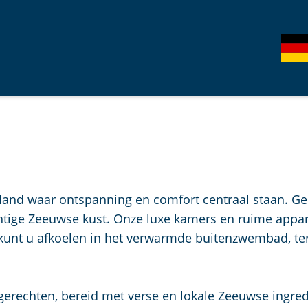
S
G
e
e
l
h
e
e
c
n
t
S
e
i
e
e
r
z
land waar ontspanning en comfort centraal staan. Gel
t
u
htige Zeeuwse kust. Onze luxe kamers en ruime apparte
a
r
n kunt u afkoelen in het verwarmde buitenzwembad, te
a
d
l
e
H
u
 gerechten, bereid met verse en lokale Zeeuwse ingred