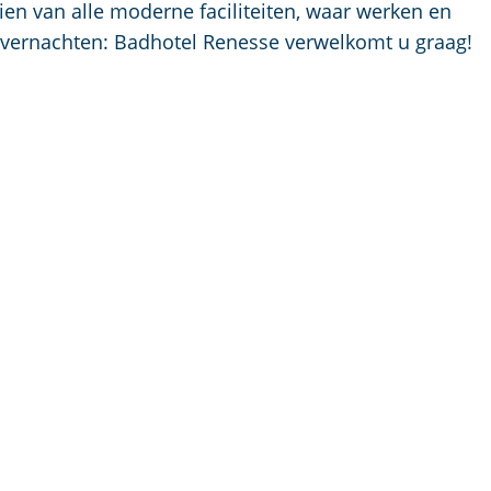
p
ien van alle moderne faciliteiten, waar werken en
a
e overnachten: Badhotel Renesse verwelkomt u graag!
g
e