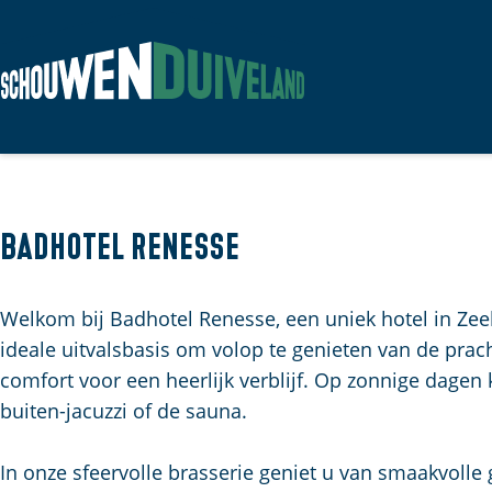
G
a
n
a
a
Badhotel Renesse
r
d
Welkom bij Badhotel Renesse, een uniek hotel in Zee
e
ideale uitvalsbasis om volop te genieten van de prac
h
comfort voor een heerlijk verblijf. Op zonnige dage
o
buiten-jacuzzi of de sauna.
m
e
In onze sfeervolle brasserie geniet u van smaakvolle
p