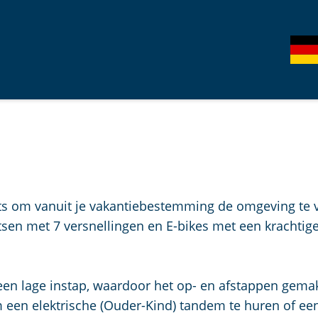
S
G
e
e
l
h
e
e
c
n
t
S
e
i
e
e
r
z
ts om vanuit je vakantiebestemming de omgeving te ve
t
u
tsen met 7 versnellingen en E-bikes met een krachti
a
r
.
a
d
l
e
een lage instap, waardoor het op- en afstappen gemak
H
u
 een elektrische (Ouder-Kind) tandem te huren of ee