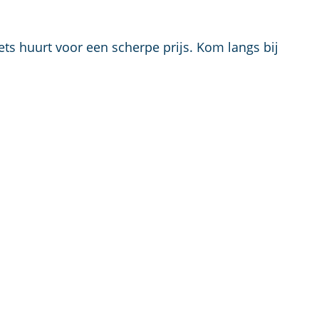
p
a
g
ets huurt voor een scherpe prijs. Kom langs bij
e