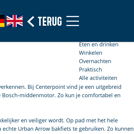
Fietsen
Erfgoed & Musea
Terug
G
Stranden
o
Natuurgebieden
t
o
Eten en drinken
t
Winkelen
h
Overnachten
e
Praktisch
E
Alle activiteiten
n
rkennen. Bij Centerpoint vind je een uitgebreid
g
ge Bosch-middenmotor. Zo kun je comfortabel en
l
i
s
kelijker en veiliger wordt. Op pad met het hele
h
n echte Urban Arrow bakfiets te gebruiken. Zo kunnen