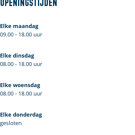
Openingstijden
t
n
r
e
t
p
r
e
o
Elke maandag
p
r
i
09.00 - 18.00 uur
o
p
n
i
o
t
Elke dinsdag
n
i
F
08.00 - 18.00 uur
t
n
i
F
t
e
i
F
t
Elke woensdag
e
i
s
08.00 - 18.00 uur
t
e
e
s
t
n
Elke donderdag
e
s
gesloten
n
e
n