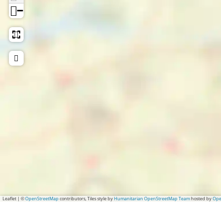
−
Leaflet
|
©
OpenStreetMap
contributors, Tiles style by
Humanitarian OpenStreetMap Team
hosted by
Ope