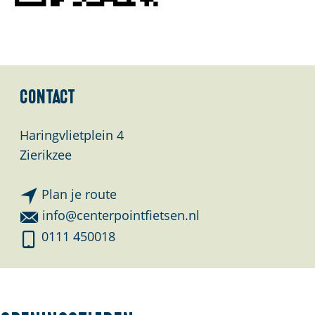
Contact
Haringvlietplein 4
Zierikzee
n
Plan je route
a
n
info@centerpointfietsen.nl
a
a
C
0111 450018
r
a
e
C
r
n
e
C
t
n
e
e