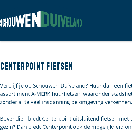
G
a
n
a
a
Centerpoint Fietsen
r
d
Verblijf je op Schouwen-Duiveland? Huur dan een fie
e
assortiment A-MERK huurfietsen, waaronder stadsfie
h
zonder al te veel inspanning de omgeving verkennen
o
m
Bovendien biedt Centerpoint uitsluitend fietsen met 
e
gezin? Dan biedt Centerpoint ook de mogelijkheid om
p