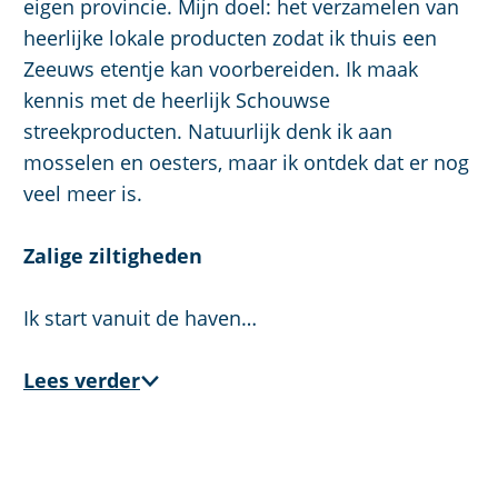
u
g
eigen provincie. Mijn doel: het verzamelen van
t
p
i
e
heerlijke lokale producten zodat ik thuis een
s
a
d
Zeeuws etentje kan voorbereiden. Ik maak
c
g
i
kennis met de heerlijk Schouwse
h
e
g
streekproducten. Natuurlijk denk ik aan
e
e
mosselen en oesters, maar ik ontdek dat er nog
n
t
veel meer is.
S
a
e
a
Zalige ziltigheden
i
l
t
:
Ik start vanuit de haven…
e
N
e
Lees verder
d
e
r