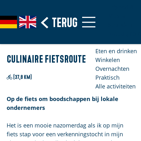
Erfgoed &
Musea
G
Terug
S
G
G
Stranden
a
e
e
o
Natuurgebi
n
l
h
t
a
e
e
o
Eten en drinken
a
c
n
t
Culinaire Fietsroute
Winkelen
r
t
S
h
Overnachten
d
e
i
e
Praktisch
(37,8 km)
e
e
e
E
Alle activiteiten
h
r
z
n
o
Op de fiets om boodschappen bij lokale
t
u
g
m
ondernemers
a
r
l
e
a
d
i
p
Het is een mooie nazomerdag als ik op mijn
l
e
s
H
a
fiets stap voor een verkenningstocht in mijn
u
h