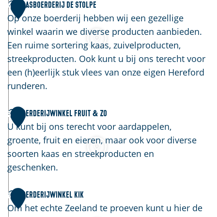
j
e
K
Kaasboerderij De Stolpe
4
B
d
a
Op onze boerderij hebben wij een gezellige
o
e
a
winkel waarin we diverse producten aanbieden.
o
K
s
Een ruime sortering kaas, zuivelproducten,
t
l
b
streekproducten. Ook kunt u bij ons terecht voor
e
o
een (h)eerlijk stuk vlees van onze eigen Hereford
i
e
runderen.
n
r
e
d
B
Boerderijwinkel Fruit & Zo
5
S
e
o
U kunt bij ons terecht voor aardappelen,
c
r
e
groente, fruit en eieren, maar ook voor diverse
h
i
r
soorten kaas en streekproducten en
o
j
d
geschenken.
r
D
e
r
e
r
B
Boerderijwinkel Kik
6
e
S
i
o
Om het echte Zeeland te proeven kunt u hier de