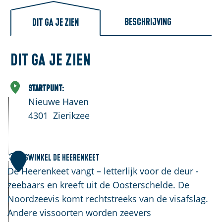
l
a
Beschrijving
Dit ga je zien
n
d
Dit ga je zien
s
Startpunt:
Nieuwe Haven
4301
Zierikzee
V
Viswinkel de Heerenkeet
1
i
De Heerenkeet vangt – letterlijk voor de deur -
s
zeebaars en kreeft uit de Oosterschelde. De
w
Noordzeevis komt rechtstreeks van de visafslag.
i
Andere vissoorten worden zeevers