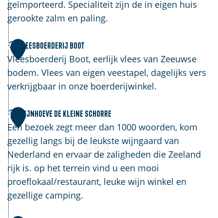
n
geïmporteerd. Specialiteit zijn de in eigen huis
k
gerookte zalm en paling.
e
l
V
Vleesboerderij Boot
2
d
l
Vleesboerderij Boot, eerlijk vlees van Zeeuwse
e
e
bodem. Vlees van eigen veestapel, dagelijks vers
H
e
verkrijgbaar in onze boerderijwinkel.
e
s
e
b
W
Wijnhoeve de Kleine Schorre
3
r
o
i
Een bezoek zegt meer dan 1000 woorden, kom
e
e
j
gezellig langs bij de leukste wijngaard van
n
r
n
Nederland en ervaar de zaligheden die Zeeland
k
d
h
rijk is. op het terrein vind u een mooi
e
e
o
proeflokaal/restaurant, leuke wijn winkel en
e
r
e
gezellige camping.
t
i
v