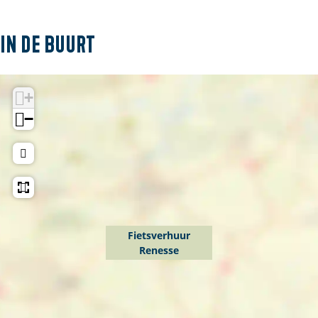
In de buurt
+
−
Fietsverhuur
Renesse