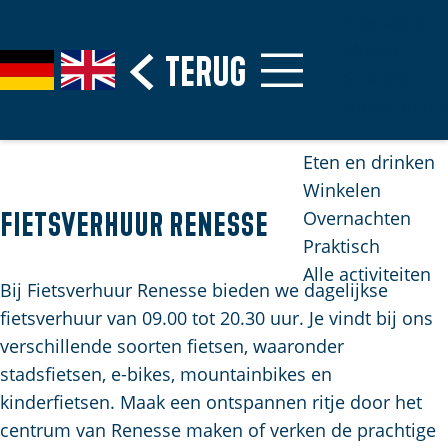
Erfgoed &
Musea
G
Terug
S
G
G
Stranden
a
e
e
o
Natuurgebi
n
l
h
t
a
e
e
o
Eten en drinken
a
c
n
t
Winkelen
r
t
S
h
Overnachten
Fietsverhuur Renesse
d
e
i
e
Praktisch
e
e
e
E
Alle activiteiten
h
r
z
n
Bij Fietsverhuur Renesse bieden we dagelijkse
o
t
u
g
fietsverhuur van 09.00 tot 20.30 uur. Je vindt bij ons
m
a
r
l
verschillende soorten fietsen, waaronder
e
a
d
i
stadsfietsen, e-bikes, mountainbikes en
p
l
e
s
kinderfietsen. Maak een ontspannen ritje door het
H
a
u
h
centrum van Renesse maken of verken de prachtige