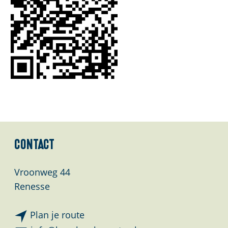
l
a
n
d
s
Contact
Vroonweg 44
Renesse
n
Plan je route