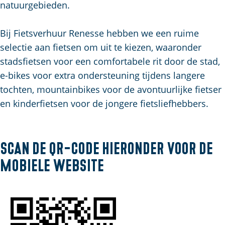
u
g
t
p
natuurgebieden.
i
e
s
a
d
c
g
Bij Fietsverhuur Renesse hebben we een ruime
i
h
e
selectie aan fietsen om uit te kiezen, waaronder
g
e
stadsfietsen voor een comfortabele rit door de stad,
e
n
e-bikes voor extra ondersteuning tijdens langere
t
S
tochten, mountainbikes voor de avontuurlijke fietser
a
e
en kinderfietsen voor de jongere fietsliefhebbers.
a
i
l
t
:
e
Scan de QR-code hieronder voor de
N
mobiele website
e
d
e
r