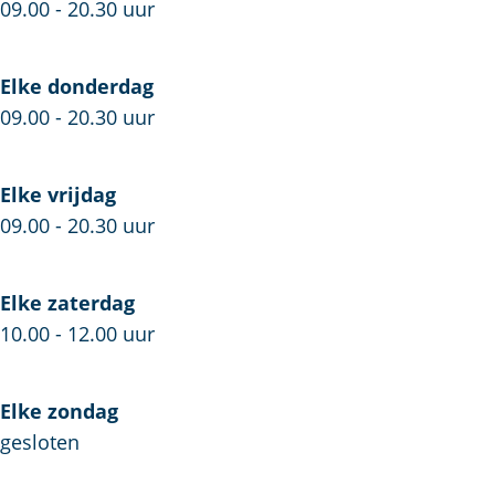
e
R
e
09.00 - 20.30 uur
n
e
s
e
n
s
Elke donderdag
s
e
e
09.00 - 20.30 uur
s
s
e
s
e
Elke vrijdag
09.00 - 20.30 uur
Elke zaterdag
10.00 - 12.00 uur
Elke zondag
gesloten